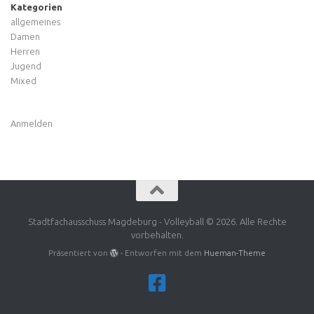
Kategorien
allgemeines
Damen
Herren
Jugend
Mixed
Anmelden
Stadtfachausschuss Magdeburg - Volleyball © 2026. Alle Rechte
vorbehalten.
Präsentiert von
- Entworfen mit dem
Hueman-Theme