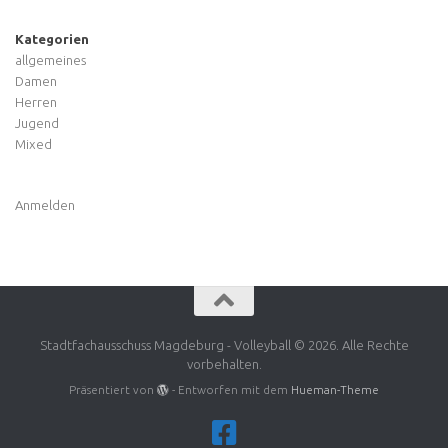
Kategorien
allgemeines
Damen
Herren
Jugend
Mixed
Anmelden
Stadtfachausschuss Magdeburg - Volleyball © 2026. Alle Rechte
vorbehalten.
Präsentiert von
- Entworfen mit dem
Hueman-Theme