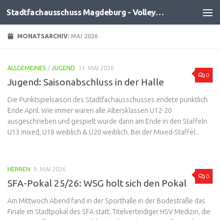
Stadtfachausschuss Magdeburg - Volleyball
Zum Inhalt springen
MONATSARCHIV:
MAI 2026
ALLGEMEINES
/
JUGEND
11. MAI 2026
0
Jugend: Saisonabschluss in der Halle
Die Punktspielsaison des Stadtfachausschusses endete pünktlich
Ende April. Wie immer waren alle Altersklassen U12-20
ausgeschrieben und gespielt wurde dann am Ende in den Staffeln
U13 mixed, U18 weiblich & U20 weiblich. Bei der Mixed-Staffel...
HERREN
9. MAI 2026
0
SFA-Pokal 25/26: WSG holt sich den Pokal
Am Mittwoch Abend fand in der Sporthalle in der Bodestraße das
Finale im Stadtpokal des SFA statt. Titelverteidiger HSV Medizin, die