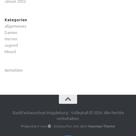
Januar 2022
Kategorien
allgemeines
Damen
Herren
Jugend
Mixed
Anmelden
Stadtfachausschuss Magdeburg - Volleyball © 2026. Alle Rechte
vorbehalten.
Präsentiert von
- Entworfen mit dem
Hueman-Theme