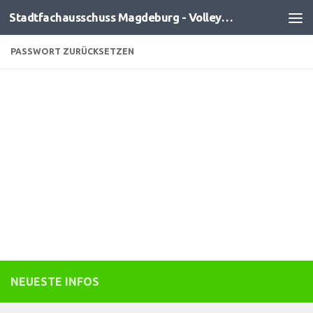
Stadtfachausschuss Magdeburg - Volleyball
Zum Inhalt springen
PASSWORT ZURÜCKSETZEN
Um dein Passwort zurückzusetzen, gib bitte unten
deine E-Mail-Adresse oder deinen Benutzernamen ein.
NEUESTE INFOS